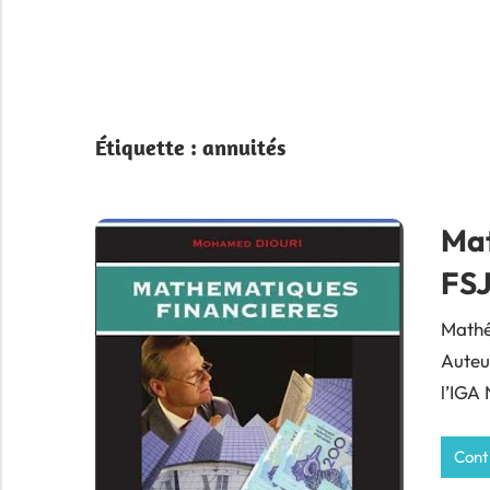
Étiquette :
annuités
Mat
FSJ
Mathé
Auteu
l’IGA 
Cont