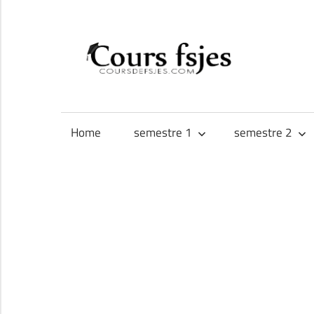
Skip
to
CO
content
Téléchargez
FS
vos
cours
Home
semestre 1
semestre 2
FSJES,
FEG,
ENCG