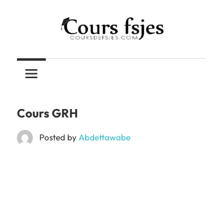
Skip
to
content
Téléchargez
COURS
vos
cours
FSJES
FSJES,
FEG,
Cours GRH
ENCG
Posted by
Abdettawabe