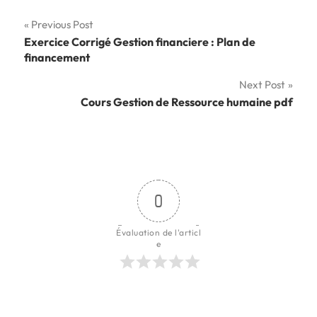
Navigation
Previous Post
Exercice Corrigé Gestion financiere : Plan de
de
financement
l’article
Next Post
Cours Gestion de Ressource humaine pdf
0
Évaluation de l'articl
e