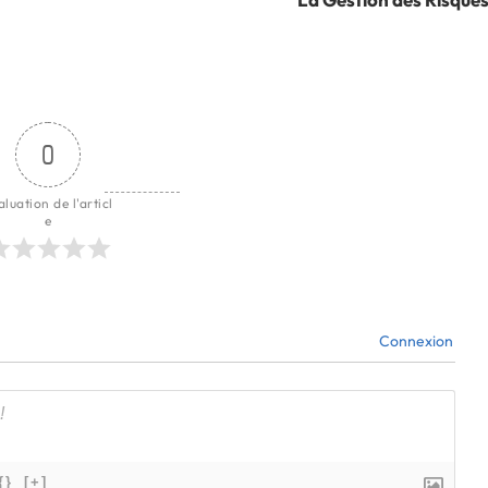
0
aluation de l'articl
e
Connexion
{}
[+]