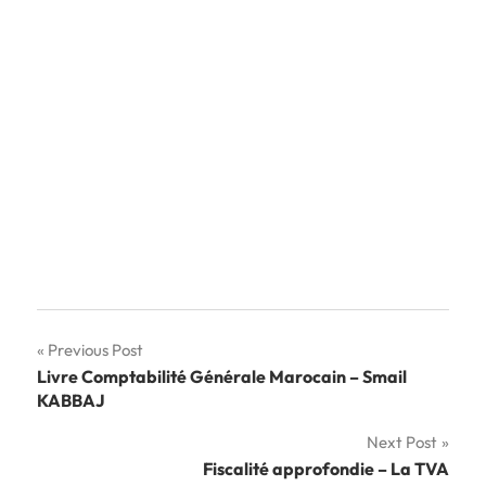
Navigation
Previous Post
Livre Comptabilité Générale Marocain – Smail
de
KABBAJ
l’article
Next Post
Fiscalité approfondie – La TVA