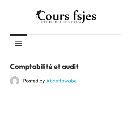
Skip
to
content
Téléchargez
COURS
vos
cours
FSJES
FSJES,
FEG,
Comptabilité et audit
ENCG
Posted by
Abdettawabe