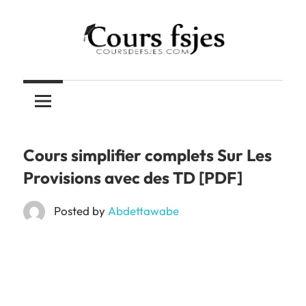
Skip
to
content
Téléchargez
COURS
vos
cours
FSJES
FSJES,
FEG,
Cours simplifier complets Sur Les
ENCG
Provisions avec des TD [PDF]
Posted by
Abdettawabe