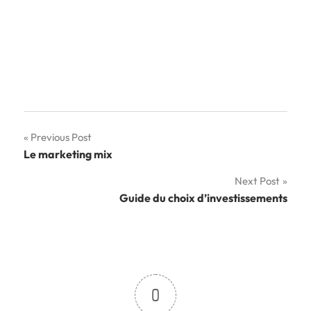
Navigation
Previous Post
Le marketing mix
de
Next Post
l’article
Guide du choix d’investissements
0