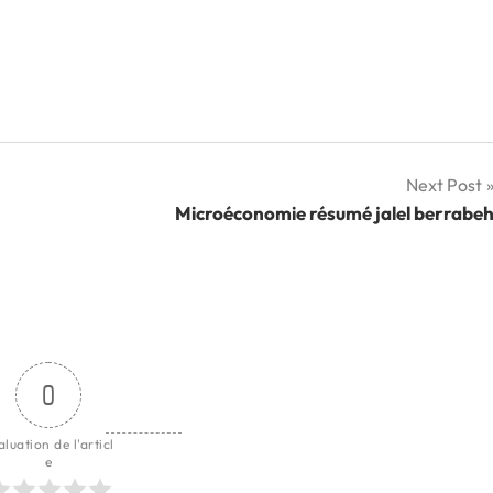
Next Post
Microéconomie résumé jalel berrabe
0
aluation de l'articl
e