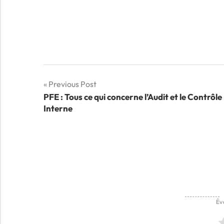
Navigation
Previous Post
PFE : Tous ce qui concerne l’Audit et le Contrôle
de
Interne
l’article
Év