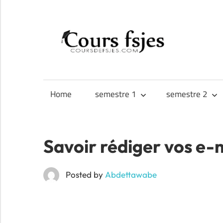
Skip
to
CO
content
Téléchargez
FS
vos
cours
Home
semestre 1
semestre 2
FSJES,
FEG,
ENCG
Savoir rédiger vos e-
Posted by
Abdettawabe