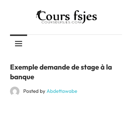
Skip
to
content
Téléchargez
COURS
vos
cours
FSJES
FSJES,
FEG,
Exemple demande de stage à la
ENCG
banque
Posted by
Abdettawabe