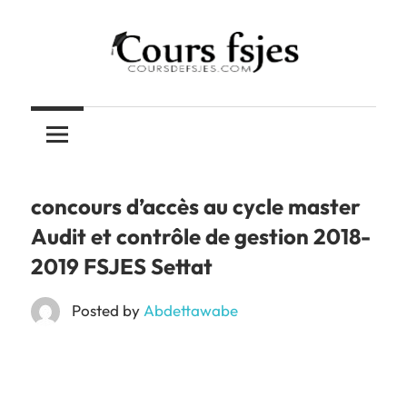
Skip
to
content
Téléchargez
COURS
vos
cours
FSJES
FSJES,
FEG,
concours d’accès au cycle master
ENCG
Audit et contrôle de gestion 2018-
2019 FSJES Settat
Posted by
Abdettawabe