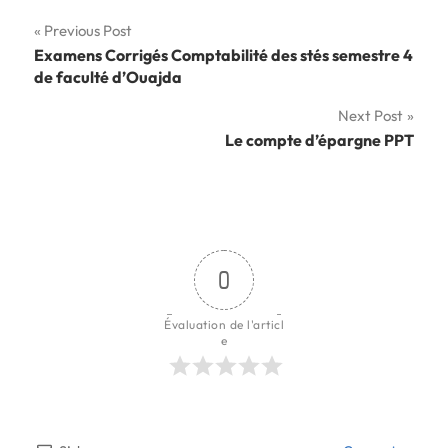
Navigation
Previous Post
Examens Corrigés Comptabilité des stés semestre 4
de
de faculté d’Ouajda
l’article
Next Post
Le compte d’épargne PPT
0
Évaluation de l'articl
e