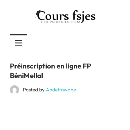
Skip
to
content
Téléchargez
COURS
vos
cours
FSJES
FSJES,
FEG,
Préinscription en ligne FP
ENCG
BéniMellal
Posted by
Abdettawabe