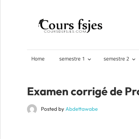
Skip
to
CO
content
Téléchargez
FS
vos
cours
Home
semestre 1
semestre 2
FSJES,
FEG,
ENCG
Examen corrigé de Pr
Posted by
Abdettawabe