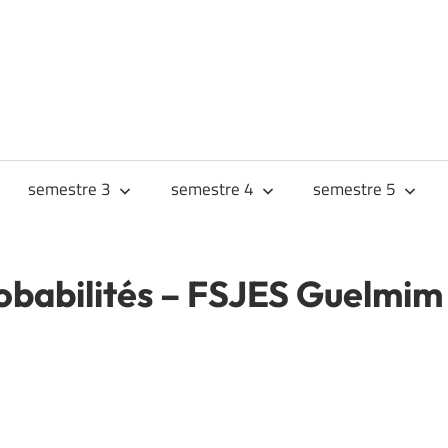
URS
JES
semestre 3
semestre 4
semestre 5
obabilités – FSJES Guelmim