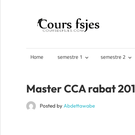
Skip
to
CO
content
Téléchargez
FS
vos
cours
Home
semestre 1
semestre 2
FSJES,
FEG,
ENCG
Master CCA rabat 201
Posted by
Abdettawabe