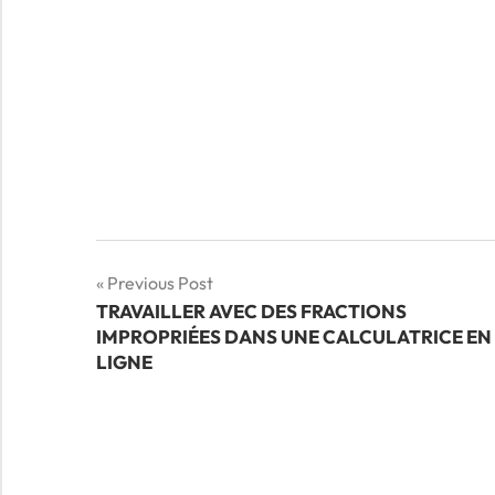
Navigation
Previous Post
TRAVAILLER AVEC DES FRACTIONS
de
IMPROPRIÉES DANS UNE CALCULATRICE EN
LIGNE
l’article