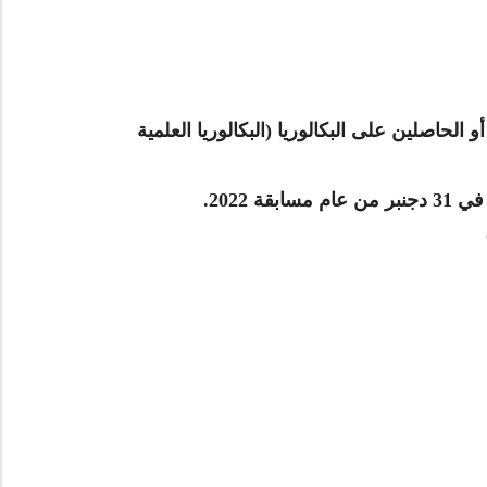
لمرشحون في السنة الجارية للبكالوريا خلال العام 2021/2022 أو الحاصلين على البكالوريا (البكالوريا العلمية