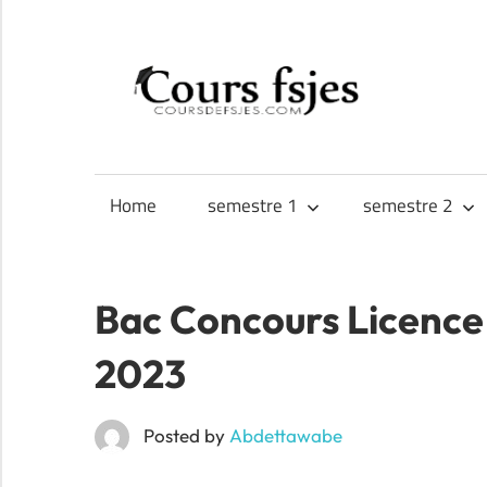
Skip
to
CO
content
Téléchargez
FS
vos
cours
Home
semestre 1
semestre 2
FSJES,
FEG,
ENCG
Bac Concours Licence
2023
Posted by
Abdettawabe