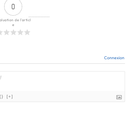
0
aluation de l'articl
e
Connexion
{}
[+]