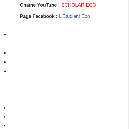
Chaîne YouTube :
SCHOLAR ECO
ش
Page Facebook :
L'Étudiant Éco
.
.
)
.
م
ل
ا
ا