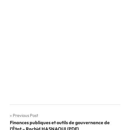
Navigation
Previous Post
Finances publiques et outils de gouvernance de
de
l’État – Rachid HASNAOUI (PDF)