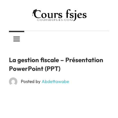
Skip
to
content
Téléchargez
COURS
vos
cours
FSJES
FSJES,
FEG,
La gestion fiscale – Présentation
ENCG
PowerPoint (PPT)
Posted by
Abdettawabe