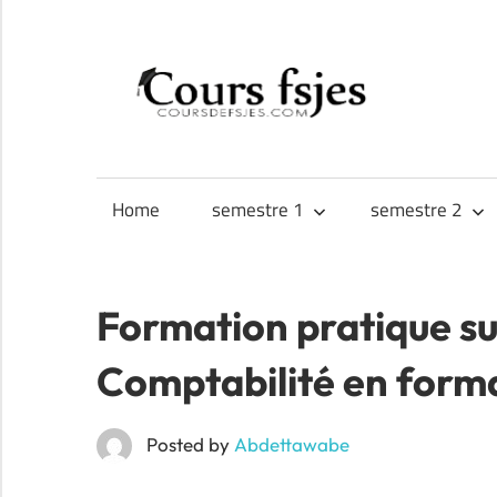
Skip
to
CO
content
Téléchargez
FS
vos
cours
Home
semestre 1
semestre 2
FSJES,
FEG,
ENCG
Formation pratique sur
Comptabilité en form
Posted by
Abdettawabe