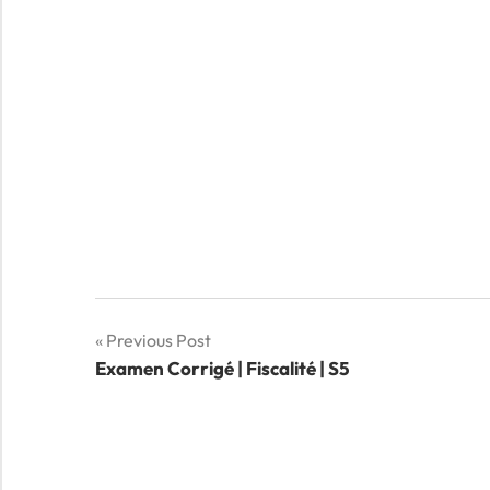
Navigation
Previous Post
Examen Corrigé | Fiscalité | S5
de
l’article