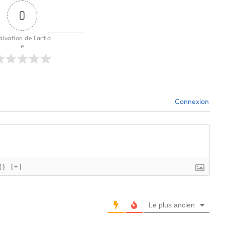
0
aluation de l'articl
e
Connexion
{}
[+]
Le plus ancien