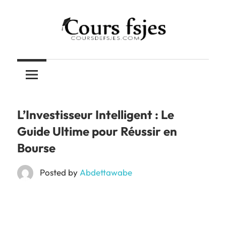
Skip
to
content
Téléchargez
COURS
vos
cours
FSJES
FSJES,
FEG,
L’Investisseur Intelligent : Le
ENCG
Guide Ultime pour Réussir en
Bourse
Posted by
Abdettawabe