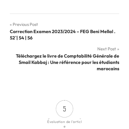
Navigation
Previous Post
Correction Examen 2023/2024 – FEG Beni Mellal .
de
S2`| S4 | S6
l’article
Next Post
Téléchargez le livre de Comptabilité Générale de
Smail Kabbaj : Une référence pour les étudiants
marocains
5
Évaluation de l'articl
e