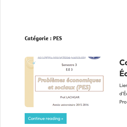
Catégorie :
PES
C
É
Lie
d’É
Pro
Continue reading