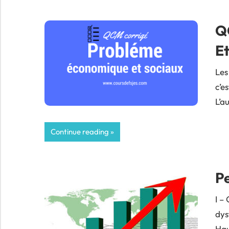
Q
Et
Les
c’e
L’a
Continue reading
Pe
I – 
dys
Hau