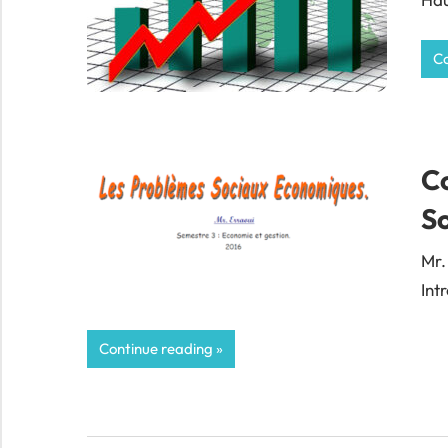
Co
C
S
Mr.
Int
Continue reading