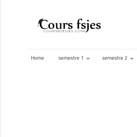
Skip
to
CO
content
Téléchargez
FS
vos
cours
Home
semestre 1
semestre 2
FSJES,
FEG,
ENCG