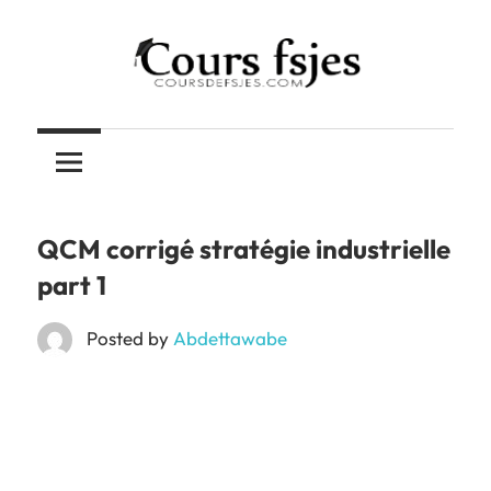
Skip
to
content
Téléchargez
COURS
vos
cours
FSJES
FSJES,
FEG,
QCM corrigé stratégie industrielle
ENCG
part 1
Posted by
Abdettawabe