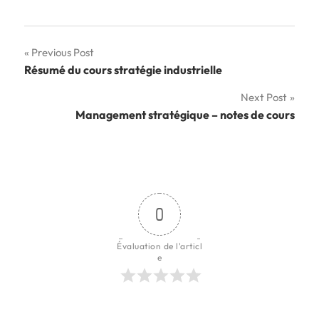
Navigation
Previous Post
Résumé du cours stratégie industrielle
de
Next Post
l’article
Management stratégique – notes de cours
0
Évaluation de l'articl
e