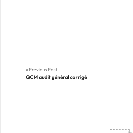
Navigation
Previous Post
QCM audit général corrigé
de
l’article
Év