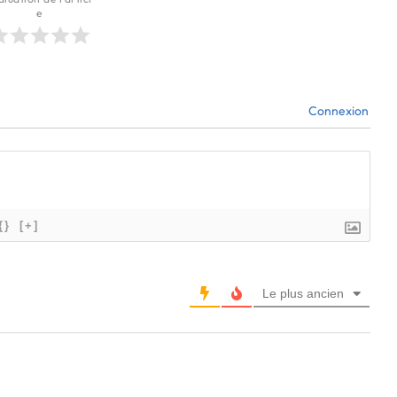
e
Connexion
{}
[+]
Le plus ancien