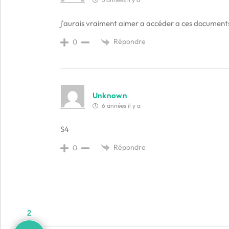
j'aurais vraiment aimer a accéder a ces document
Répondre
0
Unknown
6 années il y a
S4
Répondre
0
2