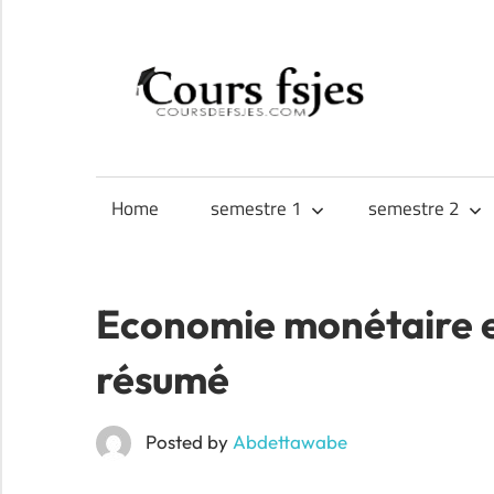
Skip
to
CO
content
Téléchargez
FS
vos
cours
Home
semestre 1
semestre 2
FSJES,
FEG,
ENCG
Economie monétaire et
résumé
Posted by
Abdettawabe