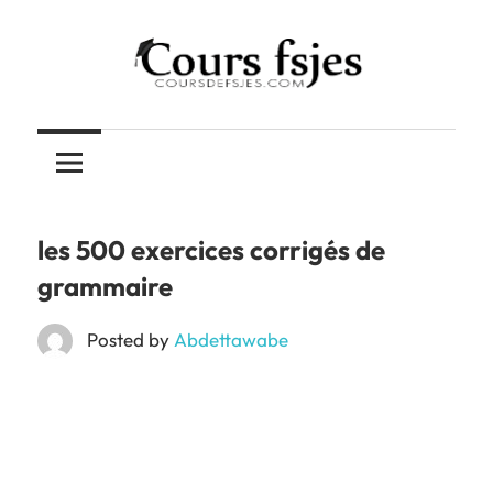
Skip
to
content
Téléchargez
COURS
vos
cours
FSJES
FSJES,
FEG,
les 500 exercices corrigés de
ENCG
grammaire
Posted by
Abdettawabe