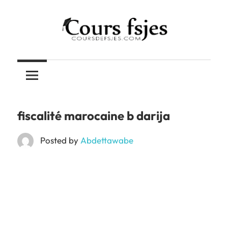
Skip
to
content
Téléchargez
COURS
vos
cours
FSJES
FSJES,
FEG,
fiscalité marocaine b darija
ENCG
Posted by
Abdettawabe