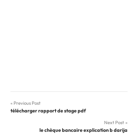
Navigation
Previous Post
télécharger rapport de stage pdf
de
Next Post
l’article
le chèque bancaire explication b darija