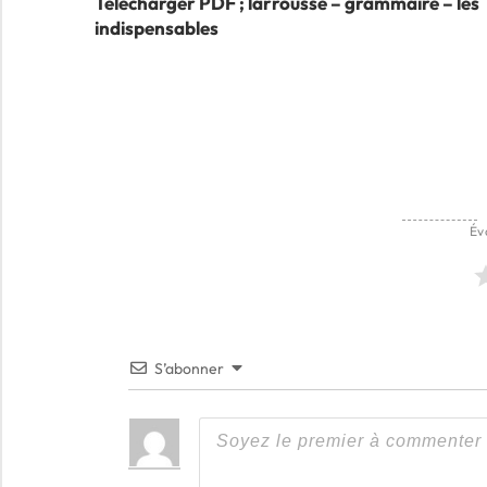
Télécharger PDF ; larrousse – grammaire – les
de
indispensables
l’article
Év
S’abonner