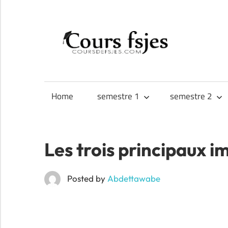
Skip
to
CO
content
Téléchargez
FS
vos
cours
Home
semestre 1
semestre 2
FSJES,
FEG,
ENCG
Les trois principaux 
Posted by
Abdettawabe