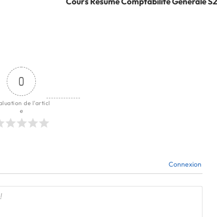
Cours Résumé Comptabilité Générale S
0
aluation de l'articl
e
Connexion