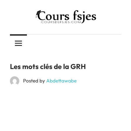
Skip
to
content
Téléchargez
COURS
vos
cours
FSJES
FSJES,
FEG,
Les mots clés de la GRH
ENCG
Posted by
Abdettawabe