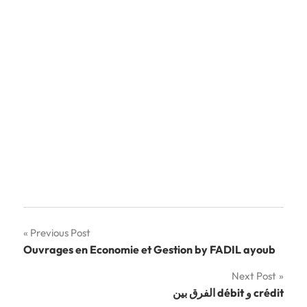
Navigation
Previous Post
Ouvrages en Economie et Gestion by FADIL ayoub
de
Next Post
l’article
الفرق بين débit و crédit