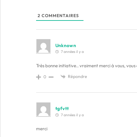
2
COMMENTAIRES
Unknown
7 années il y a
Très bonne initiative.. vraiment merci à vous, vous 
Répondre
0
tgfvtt
7 années il y a
merci