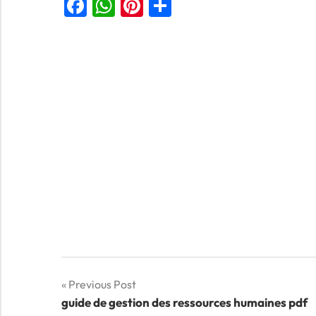
Facebook
WhatsApp
Pinterest
Partager
Navigation
Previous Post
guide de gestion des ressources humaines pdf
de