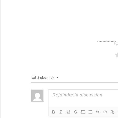
l’article
Év
S’abonner