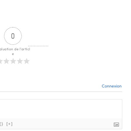
0
aluation de l'articl
e
Connexion
{}
[+]