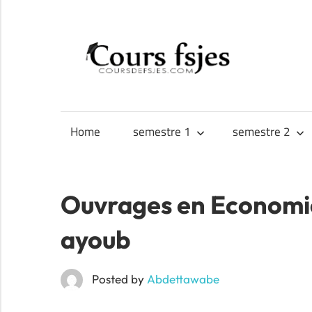
Skip
to
CO
content
Téléchargez
FS
vos
cours
Home
semestre 1
semestre 2
FSJES,
FEG,
ENCG
Ouvrages en Economie
ayoub
Posted by
Abdettawabe