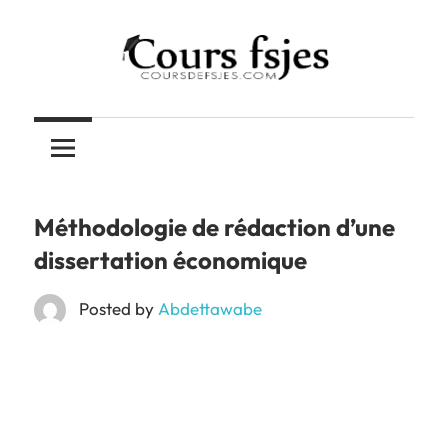
Skip
to
content
Téléchargez
COURS
vos
cours
FSJES
FSJES,
FEG,
Méthodologie de rédaction d’une
ENCG
dissertation économique
Posted by
Abdettawabe