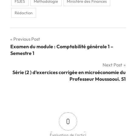
FSJES
Méthodologie
Ministère des Finances
Rédaction
Navigation
Previous Post
Examen du module : Comptabilité générale 1 –
de
Semestre 1
l’article
Next Post
Série (2 ) d’exercices corrigée en microéconomie du
Professeur Moussaoui. S1
0
Évaluation de l'articl