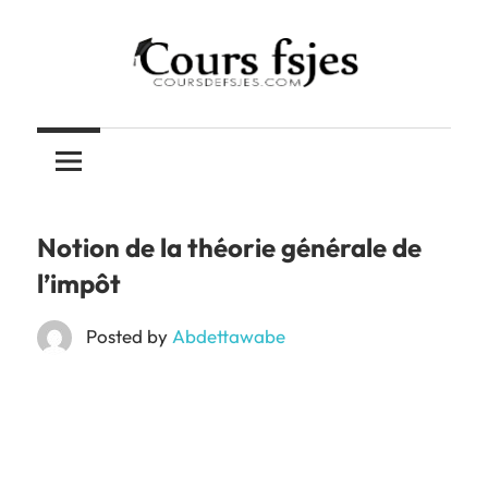
Skip
to
content
Téléchargez
COURS
vos
cours
FSJES
FSJES,
FEG,
Notion de la théorie générale de
ENCG
l’impôt
Posted by
Abdettawabe