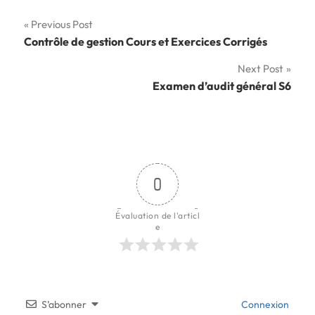
Navigation
Previous Post
Contrôle de gestion Cours et Exercices Corrigés
de
Next Post
l’article
Examen d’audit général S6
0
Évaluation de l'articl
e
S’abonner
Connexion