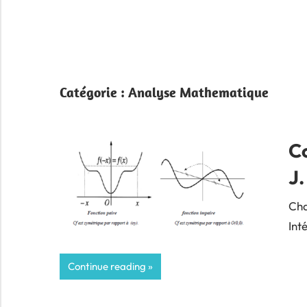
Catégorie :
Analyse Mathematique
C
J
Cha
Int
Continue reading