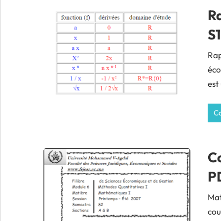
R
S1
Rap
éco
est
Co
Co
P
Mat
cou