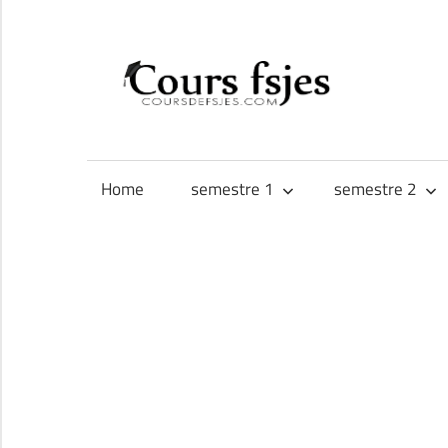
Skip
to
CO
content
Téléchargez
FS
vos
cours
Home
semestre 1
semestre 2
FSJES,
FEG,
ENCG