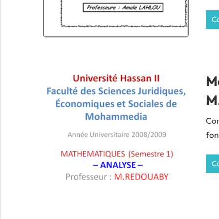
Co
M
M
Con
fon
Co