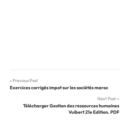
Navigation
Previous Post
Exercices corrigés impot sur les sociétés maroc
de
Next Post
l’article
Télécharger Gestion des ressources humaines
Vuibert 21e Edition. PDF