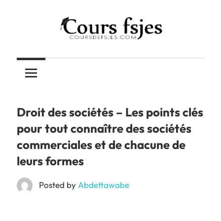
Skip
to
content
Téléchargez
COURS
vos
cours
FSJES
FSJES,
FEG,
Droit des sociétés – Les points clés
ENCG
pour tout connaître des sociétés
commerciales et de chacune de
leurs formes
Posted by
Abdettawabe