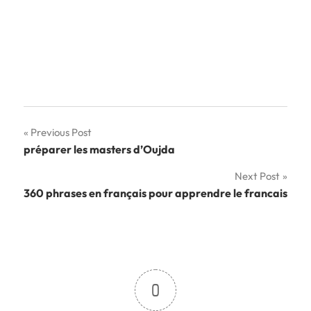
Navigation
Previous Post
préparer les masters d’Oujda
de
Next Post
l’article
360 phrases en français pour apprendre le francais
0