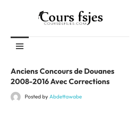
Skip
to
content
Téléchargez
COURS
vos
cours
FSJES
FSJES,
FEG,
Anciens Concours de Douanes
ENCG
2008-2016 Avec Corrections
Posted by
Abdettawabe