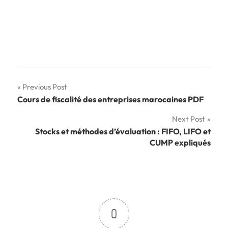
Navigation
Previous Post
Cours de fiscalité des entreprises marocaines PDF
de
Next Post
l’article
Stocks et méthodes d’évaluation : FIFO, LIFO et
CUMP expliqués
0