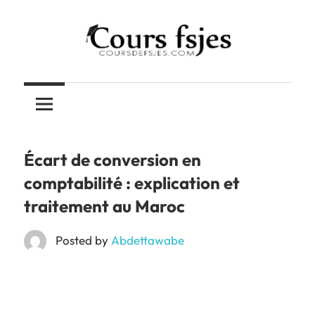
Skip
to
content
Téléchargez
COURS
vos
cours
FSJES
FSJES,
FEG,
Écart de conversion en
ENCG
comptabilité : explication et
traitement au Maroc
Posted by
Abdettawabe